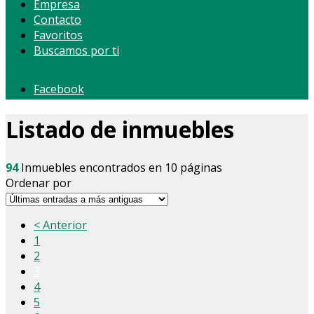
Empresa
Contacto
Favoritos
Buscamos por ti
Facebook
Listado de inmuebles
94
Inmuebles encontrados en 10 páginas
Ordenar por
< Anterior
1
2
3
4
5