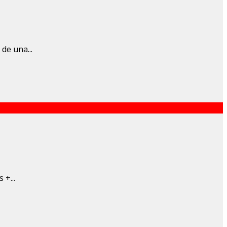
de una...
 +...