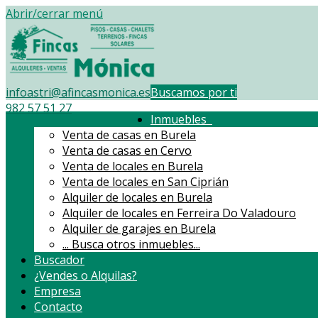
Abrir/cerrar menú
infoastri@afincasmonica.es
Buscamos por ti
982 57 51 27
Inmuebles
Venta de casas en Burela
Venta de casas en Cervo
Venta de locales en Burela
Venta de locales en San Ciprián
Alquiler de locales en Burela
Alquiler de locales en Ferreira Do Valadouro
Alquiler de garajes en Burela
...
Busca otros inmuebles...
Buscador
¿Vendes o Alquilas?
Empresa
Contacto