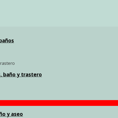
 baños
, baño y trastero
año y aseo