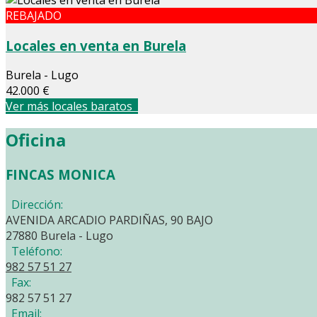
REBAJADO
Locales en venta en Burela
Burela - Lugo
42.000 €
Ver más locales baratos
Oficina
FINCAS MONICA
Dirección:
AVENIDA ARCADIO PARDIÑAS, 90 BAJO
27880 Burela - Lugo
Teléfono:
982 57 51 27
Fax:
982 57 51 27
Email: