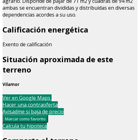
agrario. Disponde de pajar de 71 m2 y cuadras de 94 m2
ambas se encuentran divididas y distribuidas en diversas
dependencias acordes a su uso.
Calificación energética
Exento de calificación
Situación aproximada de este
terreno
Vilamor
Leaflet
| Map data ©
OpenStreetMap
contributors
Ver en Google Maps
+
Hacer una contraoferta
Avisadme si baja de precio
−
Marcar como favorito
Calcula tu hipoteca