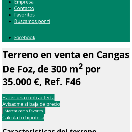
Empresa
Contacto
Favoritos
Buscamos por ti
Facebook
Terreno en venta en Cangas
2
De Foz, de 300 m
por
35.000 €, Ref. F46
Hacer una contraoferta
Avisadme si baja de precio
Marcar como favorito
Calcula tu hipoteca
Características del terreno