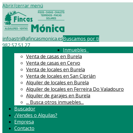
Abrir/cerrar menú
infoastri@afincasmonica.es
Buscamos por ti
982 57 51 27
Inmuebles
Venta de casas en Burela
Venta de casas en Cervo
Venta de locales en Burela
Venta de locales en San Ciprián
Alquiler de locales en Burela
Alquiler de locales en Ferreira Do Valadouro
Alquiler de garajes en Burela
...
Busca otros inmuebles...
Buscador
¿Vendes o Alquilas?
Empresa
Contacto