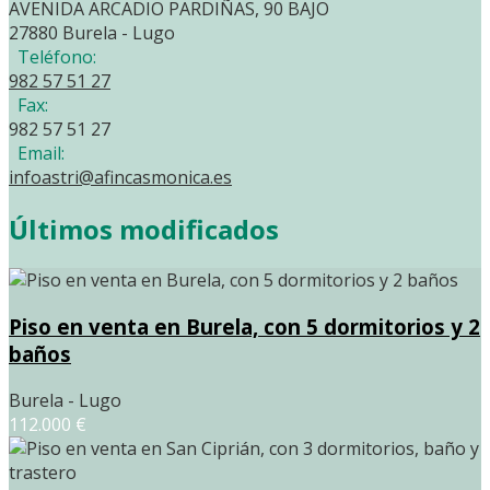
AVENIDA ARCADIO PARDIÑAS, 90 BAJO
27880 Burela - Lugo
Teléfono:
982 57 51 27
Fax:
982 57 51 27
Email:
infoastri@afincasmonica.es
Últimos modificados
Piso en venta en Burela, con 5 dormitorios y 2
baños
Burela - Lugo
112.000 €