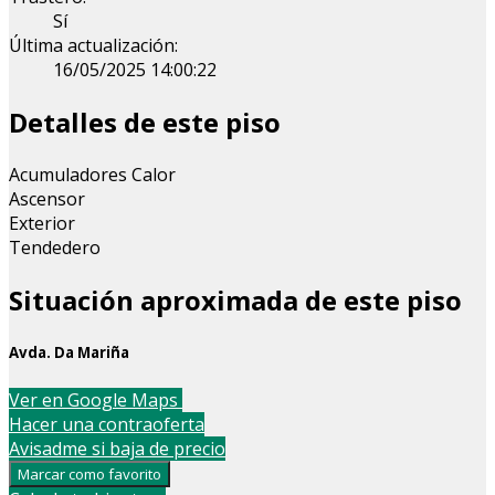
Sí
Última actualización:
16/05/2025 14:00:22
Detalles de este piso
Acumuladores Calor
Ascensor
Exterior
Tendedero
Situación aproximada de este piso
Avda. Da Mariña
Leaflet
| Map data ©
OpenStreetMap
contributors
Ver en Google Maps
+
Hacer una contraoferta
Avisadme si baja de precio
−
Marcar como favorito