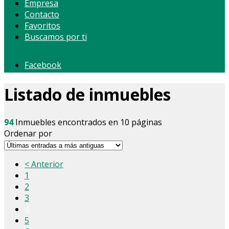
Empresa
Contacto
Favoritos
Buscamos por ti
Facebook
Listado de inmuebles
94
Inmuebles encontrados en 10 páginas
Ordenar por
< Anterior
1
2
3
4
5