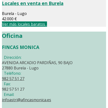
Locales en venta en Burela
Burela - Lugo
42.000 €
Ver más locales baratos
Oficina
FINCAS MONICA
Dirección:
AVENIDA ARCADIO PARDIÑAS, 90 BAJO
27880 Burela - Lugo
Teléfono:
982 57 51 27
Fax:
982 57 51 27
Email:
infoastri@afincasmonica.es