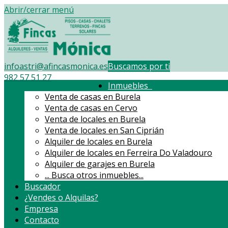
Abrir/cerrar menú
infoastri@afincasmonica.es
Buscamos por ti
982 57 51 27
Inmuebles
Venta de casas en Burela
Venta de casas en Cervo
Venta de locales en Burela
Venta de locales en San Ciprián
Alquiler de locales en Burela
Alquiler de locales en Ferreira Do Valadouro
Alquiler de garajes en Burela
...
Busca otros inmuebles...
Buscador
¿Vendes o Alquilas?
Empresa
Contacto