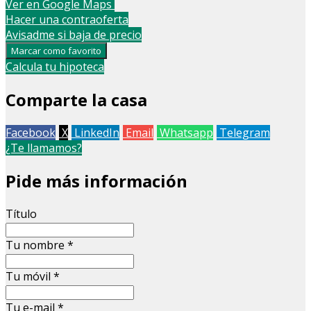
Ver en Google Maps
+
Hacer una contraoferta
Avisadme si baja de precio
−
Marcar como favorito
Calcula tu hipoteca
Comparte la casa
Facebook
X
LinkedIn
Email
Whatsapp
Telegram
¿Te llamamos?
Pide más información
Título
Tu nombre
*
Tu móvil
*
Tu e-mail
*